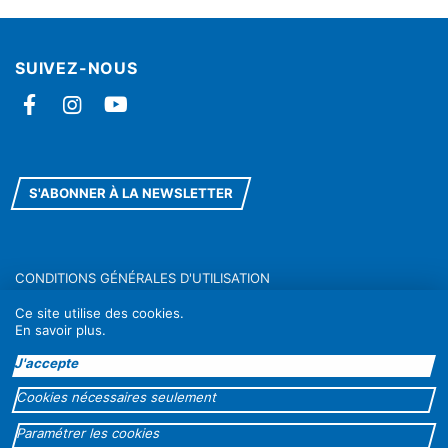
SUIVEZ-NOUS
Facebook
Instagram
YouTube
S'ABONNER À LA NEWSLETTER
CONDITIONS GÉNÉRALES D'UTILISATION
RÈGLEMENT GÉNÉRAL SUR LA PROTECTION DES DONNÉES
Ce site utilise des cookies.
En savoir plus
.
J'accepte
contacts@metisgwa.com
05 90 83 59 76
Cookies nécessaires seulement
—
Quatre chemins, route de Chazeau
Paramétrer les cookies
97139 Les Abymes (Guadeloupe)