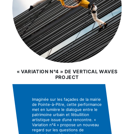
« VARIATION N°4 » DE VERTICAL WAVES
PROJECT
Imaginée sur les façades de la mairie
de Pointe-à-Pitre, cette performance
met en lumière le dialogue entre le
patrimoine urbain et l’ébullition
artistique issue d’une rencontre. «
Variation n°4 » propose un nouveau
regard sur les questions de