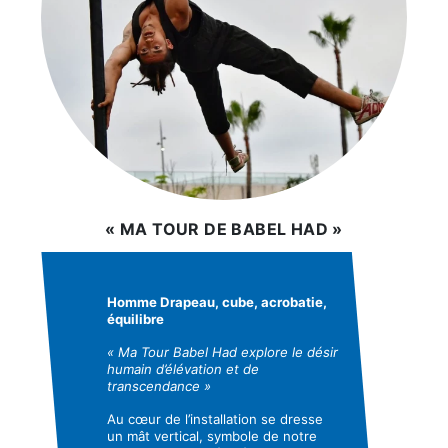
« MA TOUR DE BABEL HAD »
Homme Drapeau, cube, acrobatie,
équilibre
« Ma Tour Babel Had explore le désir
humain d’élévation et de
transcendance »
Au cœur de l’installation se dresse
un mât vertical, symbole de notre