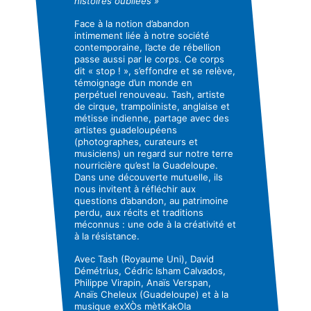
histoires oubliées »
Face à la notion d’abandon
intimement liée à notre société
contemporaine, l’acte de rébellion
passe aussi par le corps. Ce corps
dit « stop ! », s’effondre et se relève,
témoignage d’un monde en
perpétuel renouveau. Tash, artiste
de cirque, trampoliniste, anglaise et
métisse indienne, partage avec des
artistes guadeloupéens
(photographes, curateurs et
musiciens) un regard sur notre terre
nourricière qu’est la Guadeloupe.
Dans une découverte mutuelle, ils
nous invitent à réfléchir aux
questions d’abandon, au patrimoine
perdu, aux récits et traditions
méconnus : une ode à la créativité et
à la résistance.
Avec Tash (Royaume Uni), David
Démétrius, Cédric Isham Calvados,
Philippe Virapin, Anaïs Verspan,
Anaïs Cheleux (Guadeloupe) et à la
musique exXÒs mètKakOla