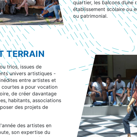
quartier, les balcons d’une 
établissement scolaire ou e
ou patrimonial.
T TERRAIN
u trios, issues de
nts univers artistiques -
nédites entre artistes et
s courtes a pour vocation
toire, de créer davantage
tes, habitants, associations
oposer des projets de
l'année des artistes en
ute, son expertise du