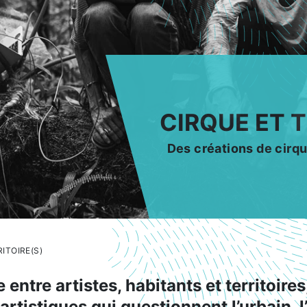
CIRQUE ET T
Des créations de cirqu
ITOIRE(S)
 entre artistes, habitants et territoire
tistiques qui questionnent l’urbain, l’