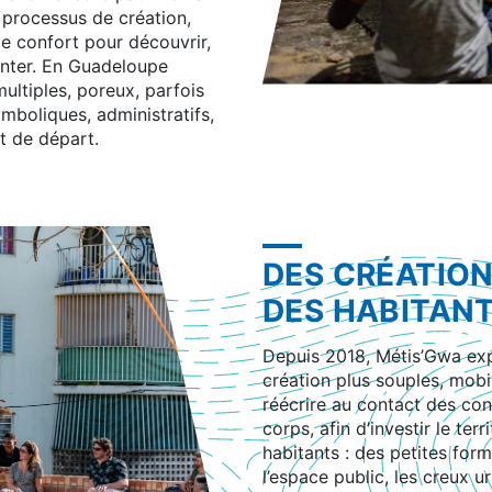
processus de création,
 de confort pour découvrir,
enter. En Guadeloupe
multiples, poreux, parfois
symboliques, administratifs,
et de départ.
DES CRÉATION
DES HABITAN
Depuis 2018, Métis’Gwa ex
création plus souples, mobi
réécrire au contact des con
corps, afin d’investir le terr
habitants : des petites for
l’espace public, les creux ur