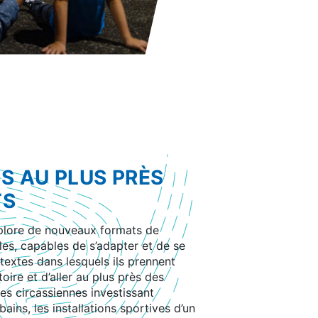
S AU PLUS PRÈS
TS
plore de nouveaux formats de
les, capables de s’adapter et de se
textes dans lesquels ils prennent
itoire et d’aller au plus près des
mes circassiennes investissant
bains, les installations sportives d’un