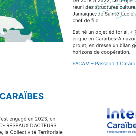
De 2018 à 2022, ce projet 
réuni des structures culture
Jamaïque, de Sainte-Lucie,
chef de file.
Est né un objet éditorial,
cirque en Caraïbes-Amazonie
projet, en dresse un bilan 
horizons de coopération.
PACAM – Passeport Caraïb
-CARAÏBES
’est engagé en 2023, en
 BIAC- RESEAUX D’ACTEURS
a Collectivité Territoriale