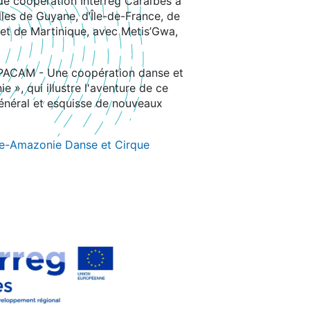
de coopération Interreg Caraïbes a
lles de Guyane, d’Île-de-France, de
 et de Martinique, avec Metis’Gwa,
 « PACAM - Une coopération danse et
 », qui illustre l'aventure de ce
général et esquisse de nouveaux
e-Amazonie Danse et Cirque