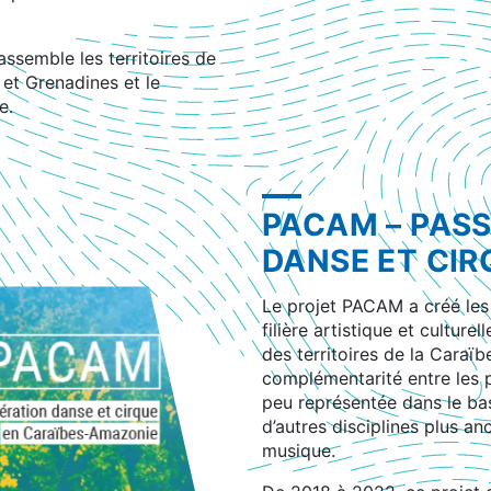
assemble les territoires de
et Grenadines et le
e.
PACAM – PAS
DANSE ET CIR
Le projet PACAM a créé les
filière artistique et culture
des territoires de la Caraïb
complémentarité entre les p
peu représentée dans le b
d’autres disciplines plus an
musique.