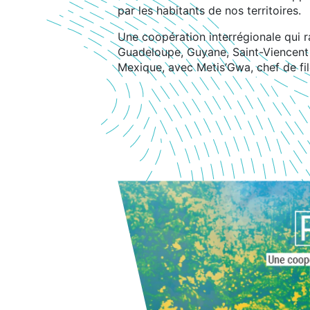
par les habitants de nos territoires.
Une coopération interrégionale qui r
Guadeloupe, Guyane, Saint-Viencent 
Mexique, avec Metis’Gwa, chef de fil