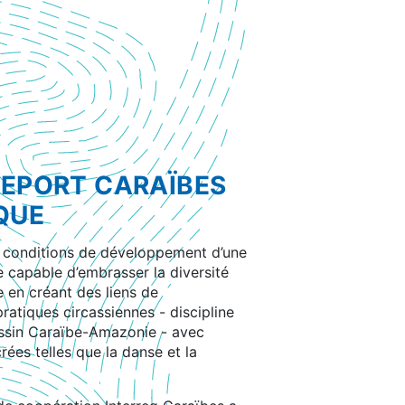
SEPORT CARAÏBES
QUE
 conditions de développement d’une
lle capable d’embrasser la diversité
e en créant des liens de
ratiques circassiennes - discipline
assin Caraïbe-Amazonie - avec
crées telles que la danse et la